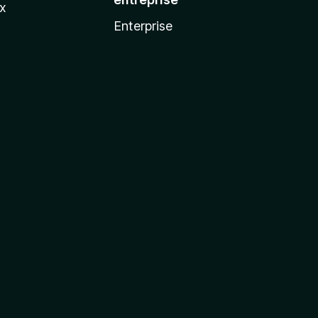
ux
Enterprise