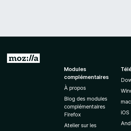
A
l
Modules
Tél
l
complémentaires
Dow
e
À propos
r
Win
à
Blog des modules
ma
l
complémentaires
a
iOS
Firefox
p
And
Atelier sur les
a