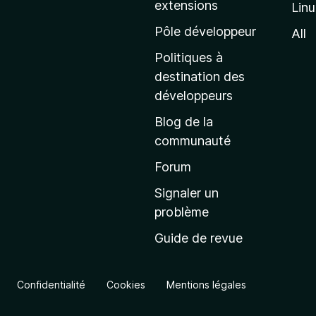
extensions
Lin
g
e
Pôle développeur
All
d
Politiques à
’
destination des
a
développeurs
c
Blog de la
c
communauté
u
e
Forum
i
Signaler un
l
problème
d
Guide de revue
e
M
o
Confidentialité
Cookies
Mentions légales
z