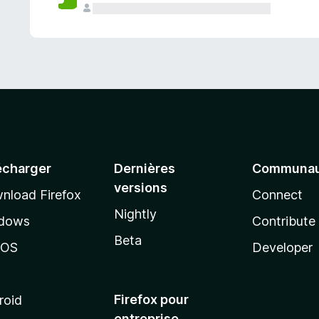
a
n
t
écharger
Dernières
Communau
versions
nload Firefox
Connect
Nightly
dows
Contribute
Beta
cOS
Developer
Firefox pour
roid
entreprise