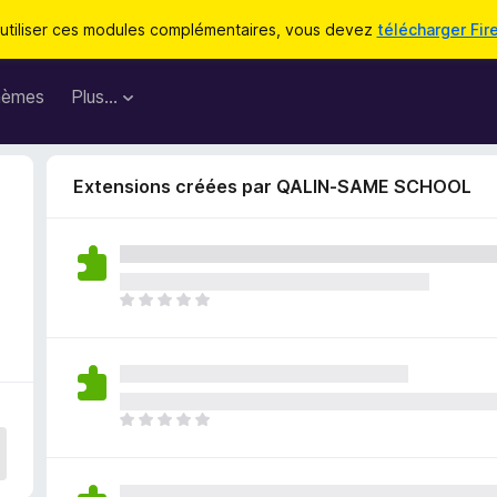
utiliser ces modules complémentaires, vous devez
télécharger Fir
hèmes
Plus…
Extensions créées par QALIN-SAME SCHOOL
I
l
n
’
y
a
I
a
l
u
n
c
’