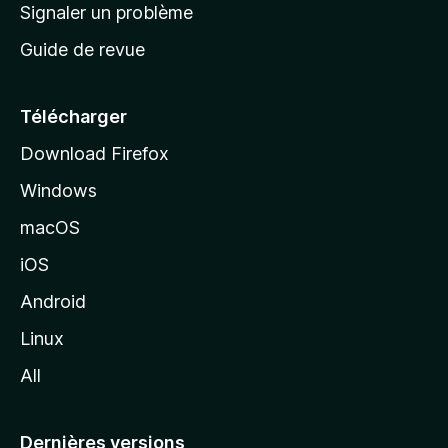
a
Signaler un problème
t
c
a
Guide de revue
c
n
t
u
e
Télécharger
i
Download Firefox
l
Windows
d
e
macOS
M
iOS
o
z
Android
i
Linux
l
All
l
a
Dernières versions