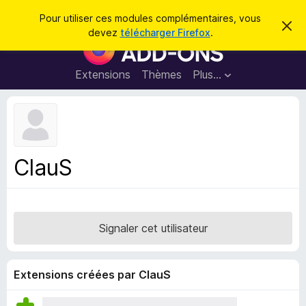
R
Connexion
Pour utiliser ces modules complémentaires, vous
C
e
devez
télécharger Firefox
.
a
M
c
c
o
h
h
e
d
Extensions
Thèmes
Plus…
e
r
u
c
r
e
l
c
m
e
e
h
s
s
e
s
p
a
ClauS
r
g
o
e
u
r
l
Signaler cet utilisateur
e
n
a
Extensions créées par ClauS
v
i