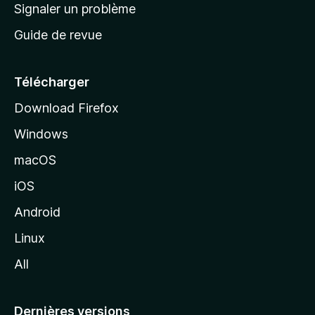
a
Signaler un problème
t
c
a
Guide de revue
c
n
t
u
e
Télécharger
i
Download Firefox
l
Windows
d
e
macOS
M
iOS
o
z
Android
i
Linux
l
All
l
a
Dernières versions