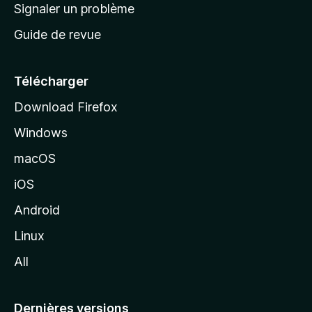
a
Signaler un problème
t
c
a
Guide de revue
c
n
t
u
e
Télécharger
i
Download Firefox
l
Windows
d
e
macOS
M
iOS
o
z
Android
i
Linux
l
All
l
a
Dernières versions