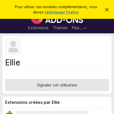
R
Connexion
Pour utiliser ces modules complémentaires, vous
C
e
devez
télécharger Firefox
.
a
M
c
c
o
h
h
e
d
Extensions
Thèmes
Plus…
e
r
u
c
r
e
l
c
m
e
e
h
s
s
e
s
p
a
Ellie
r
g
o
e
u
r
l
Signaler cet utilisateur
e
n
a
Extensions créées par Ellie
v
i