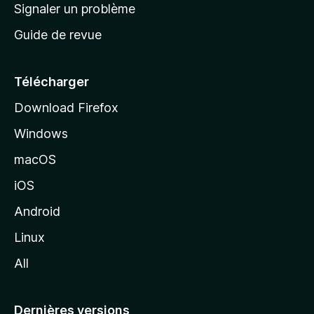
a
Signaler un problème
t
c
a
Guide de revue
c
n
t
u
e
Télécharger
i
Download Firefox
l
Windows
d
e
macOS
M
iOS
o
z
Android
i
Linux
l
All
l
a
Dernières versions