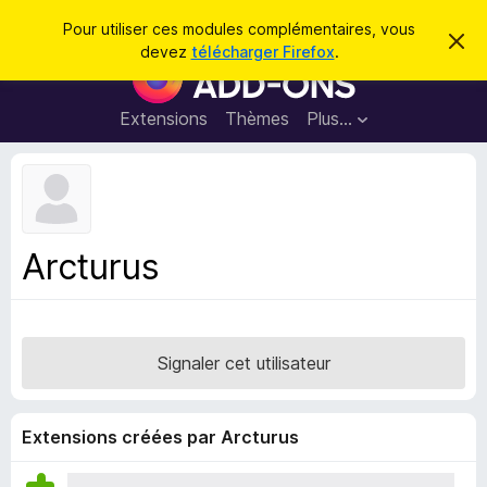
R
Connexion
Pour utiliser ces modules complémentaires, vous
C
e
devez
télécharger Firefox
.
a
M
c
c
o
h
h
e
d
Extensions
Thèmes
Plus…
e
r
u
c
r
e
l
c
m
e
e
h
s
s
e
s
p
a
Arcturus
r
g
o
e
u
r
l
Signaler cet utilisateur
e
n
a
Extensions créées par Arcturus
v
i