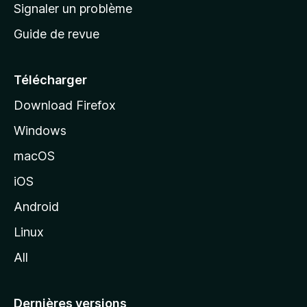
a
Signaler un problème
t
c
a
Guide de revue
c
n
t
u
e
Télécharger
i
Download Firefox
l
Windows
d
e
macOS
M
iOS
o
z
Android
i
Linux
l
All
l
a
Dernières versions