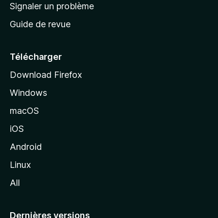
a
Signaler un problème
t
c
a
Guide de revue
c
n
t
u
e
Télécharger
i
Download Firefox
l
Windows
d
e
macOS
M
iOS
o
z
Android
i
Linux
l
All
l
a
Dernières versions