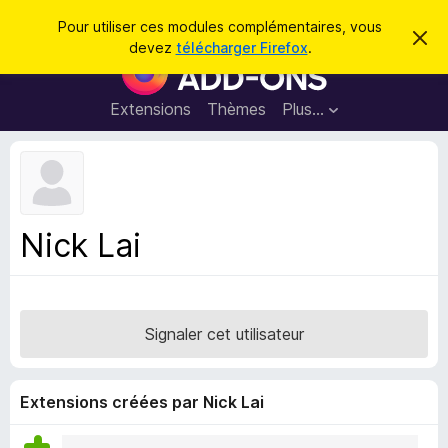
R
Connexion
Pour utiliser ces modules complémentaires, vous
C
e
devez
télécharger Firefox
.
a
M
c
c
o
h
h
e
d
Extensions
Thèmes
Plus…
e
r
u
c
r
e
l
c
m
e
e
h
s
s
e
s
p
a
Nick Lai
r
g
o
e
u
r
l
Signaler cet utilisateur
e
n
a
Extensions créées par Nick Lai
v
i