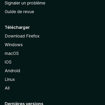
a
Signaler un problème
t
c
a
Guide de revue
c
n
t
u
e
Télécharger
i
Download Firefox
l
Windows
d
e
macOS
M
iOS
o
z
Android
i
Linux
l
All
l
a
Dernières versions