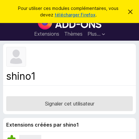
R
Connexion
Pour utiliser ces modules complémentaires, vous
C
e
devez
télécharger Firefox
.
a
M
c
c
o
h
h
e
d
Extensions
Thèmes
Plus…
e
r
u
c
r
e
l
c
m
e
e
h
s
s
e
s
p
a
shino1
r
g
o
e
u
r
l
Signaler cet utilisateur
e
n
a
Extensions créées par shino1
v
i