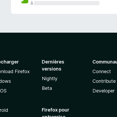
a
n
t
écharger
Dernières
Communau
versions
nload Firefox
Connect
Nightly
dows
Contribute
Beta
cOS
Developer
Firefox pour
roid
entreprise