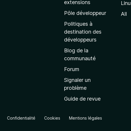
extensions
Lin
g
e
Pôle développeur
All
d
Politiques à
’
destination des
a
développeurs
c
Blog de la
c
communauté
u
e
Forum
i
Signaler un
l
problème
d
Guide de revue
e
M
o
Confidentialité
Cookies
Mentions légales
z