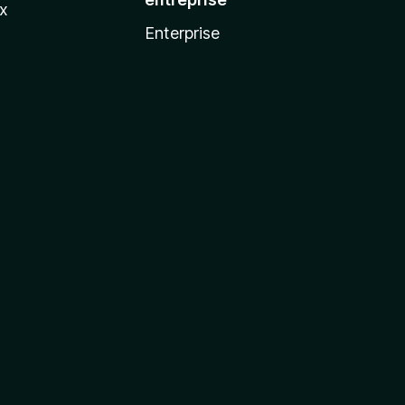
ux
Enterprise