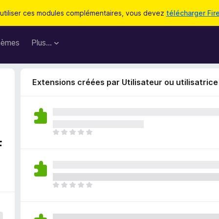
utiliser ces modules complémentaires, vous devez
télécharger Fir
hèmes
Plus…
Extensions créées par Utilisateur ou utilisatric
I
f
l
n
’
y
a
I
a
l
u
n
c
’