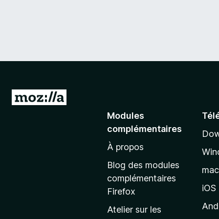
A
l
Modules
Tél
l
complémentaires
Dow
e
À propos
r
Win
à
Blog des modules
ma
l
complémentaires
a
iOS
Firefox
p
And
Atelier sur les
a