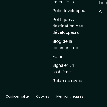
extensions
Lin
g
e
Pôle développeur
All
d
Politiques à
’
destination des
a
développeurs
c
Blog de la
c
communauté
u
e
Forum
i
Signaler un
l
problème
d
Guide de revue
e
M
o
Confidentialité
Cookies
Mentions légales
z