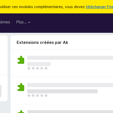
utiliser ces modules complémentaires, vous devez
télécharger Fir
hèmes
Plus…
Extensions créées par Ak
I
l
n
’
y
a
I
a
l
u
n
c
’