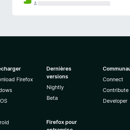
a
n
t
écharger
Dernières
Communau
versions
nload Firefox
Connect
Nightly
dows
Contribute
Beta
cOS
Developer
Firefox pour
roid
entreprise