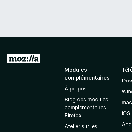
A
l
Modules
Tél
l
complémentaires
Dow
e
À propos
r
Win
à
Blog des modules
ma
l
complémentaires
a
iOS
Firefox
p
And
Atelier sur les
a