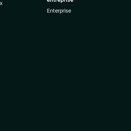
ux
Enterprise