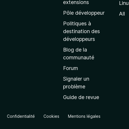
extensions
Lin
g
e
Pôle développeur
All
d
Politiques à
’
destination des
a
développeurs
c
Blog de la
c
communauté
u
e
Forum
i
Signaler un
l
problème
d
Guide de revue
e
M
o
Confidentialité
Cookies
Mentions légales
z