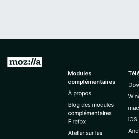
A
l
Modules
Tél
l
complémentaires
Dow
e
À propos
r
Win
à
Blog des modules
ma
l
complémentaires
a
iOS
Firefox
p
And
Atelier sur les
a