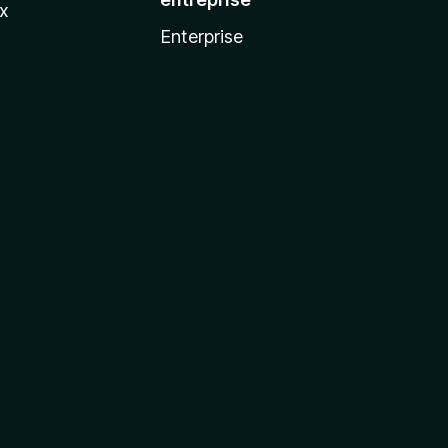
ux
Enterprise