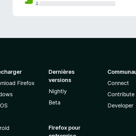
a
n
t
écharger
Dernières
Communau
versions
nload Firefox
Connect
Nightly
dows
Contribute
Beta
cOS
Developer
Firefox pour
roid
entreprise