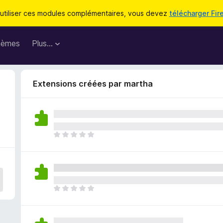
utiliser ces modules complémentaires, vous devez
télécharger Fir
hèmes
Plus…
Extensions créées par martha
I
l
n
’
y
a
I
a
l
u
n
c
’