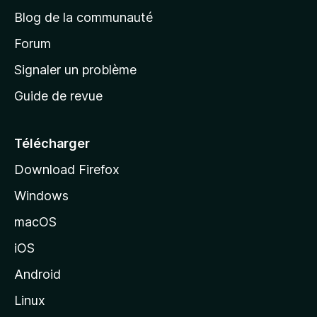
e
a
’
Blog de la communauté
n
d
i
t
’
Forum
n
s
a
Signaler un problème
t
c
a
Guide de revue
c
n
t
u
e
Télécharger
i
Download Firefox
l
Windows
d
e
macOS
M
iOS
o
z
Android
i
Linux
l