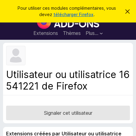
R
Connexion
Pour utiliser ces modules complémentaires, vous
C
e
devez
télécharger Firefox
.
a
M
c
c
o
h
h
e
d
Extensions
Thèmes
Plus…
e
r
u
c
r
e
l
c
m
e
e
h
s
s
e
s
p
a
Utilisateur ou utilisatrice 16
r
g
o
e
541221 de Firefox
u
r
l
e
n
Signaler cet utilisateur
a
v
Extensions créées par Utilisateur ou utilisatrice
i