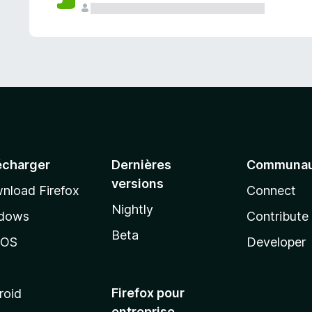
a
n
t
écharger
Dernières
Communau
versions
nload Firefox
Connect
Nightly
dows
Contribute
Beta
cOS
Developer
Firefox pour
roid
entreprise