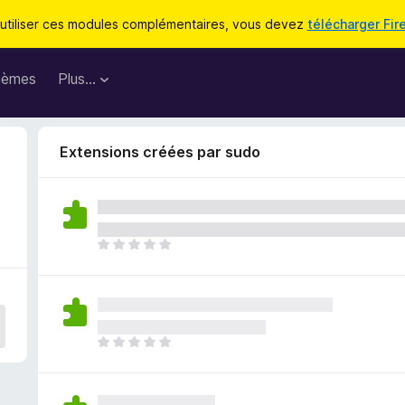
utiliser ces modules complémentaires, vous devez
télécharger Fir
hèmes
Plus…
Extensions créées par sudo
I
l
n
’
y
a
I
a
l
u
n
c
’