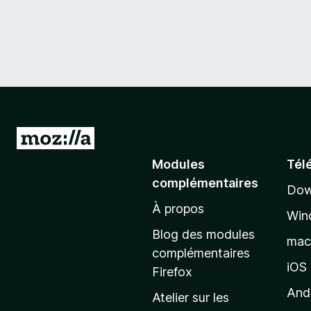
A
l
Modules
Tél
l
complémentaires
Dow
e
À propos
r
Win
à
Blog des modules
ma
l
complémentaires
a
iOS
Firefox
p
And
Atelier sur les
a