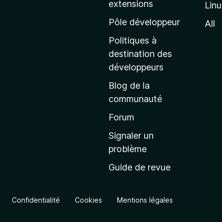
extensions
Lin
g
e
Pôle développeur
All
d
Politiques à
’
destination des
a
développeurs
c
Blog de la
c
communauté
u
e
Forum
i
Signaler un
l
problème
d
Guide de revue
e
M
o
Confidentialité
Cookies
Mentions légales
z