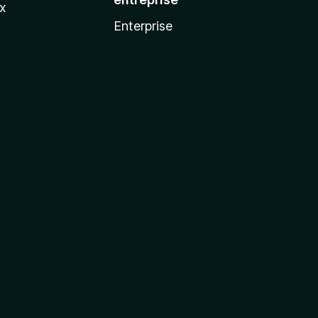
ux
Enterprise