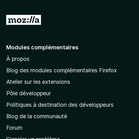
g
a
A
t
l
e
l
u
r
e
Modules complémentaires
F
r
i
À propos
à
r
l
Blog des modules complémentaires Firefox
e
a
f
Atelier sur les extensions
p
o
Pôle développeur
a
x
g
Politiques à destination des développeurs
e
Blog de la communauté
d
’
Forum
a