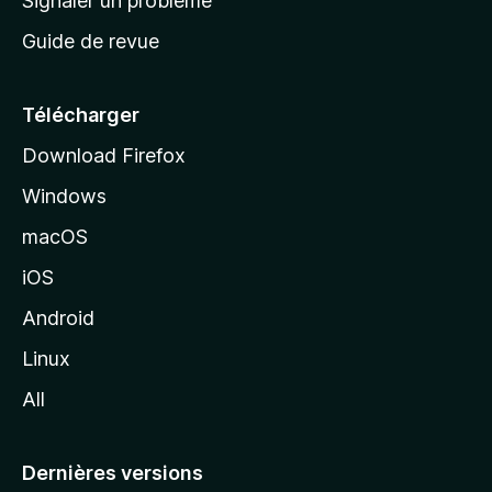
Signaler un problème
c
Guide de revue
c
u
e
Télécharger
i
Download Firefox
l
Windows
d
e
macOS
M
iOS
o
z
Android
i
Linux
l
All
l
a
Dernières versions