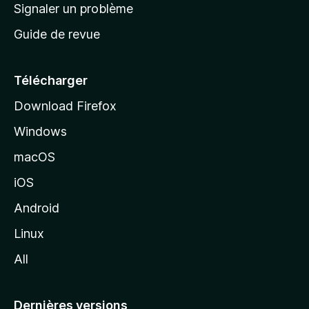
a
Signaler un problème
t
c
a
Guide de revue
c
n
t
u
e
Télécharger
i
Download Firefox
l
Windows
d
e
macOS
M
iOS
o
z
Android
i
Linux
l
All
l
a
Dernières versions