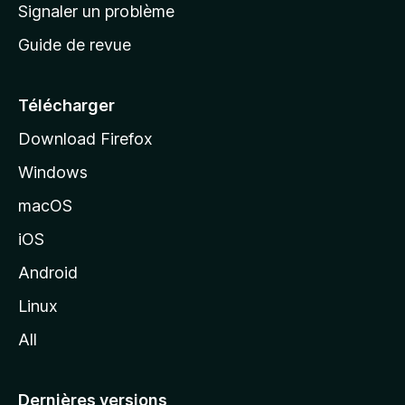
a
Signaler un problème
t
c
a
Guide de revue
c
n
t
u
e
Télécharger
i
Download Firefox
l
Windows
d
e
macOS
M
iOS
o
z
Android
i
Linux
l
All
l
a
Dernières versions