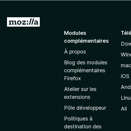
g
a
t
A
e
l
Modules
Tél
u
l
r
complémentaires
Dow
e
F
À propos
r
i
Win
à
r
Blog des modules
ma
e
l
complémentaires
f
a
iOS
Firefox
o
p
And
Atelier sur les
x
a
extensions
Lin
g
e
Pôle développeur
All
d
Politiques à
’
destination des