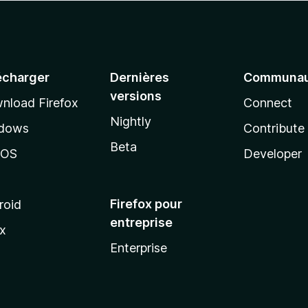
écharger
Dernières
Communau
versions
nload Firefox
Connect
Nightly
dows
Contribute
Beta
cOS
Developer
Firefox pour
roid
entreprise
ux
Enterprise