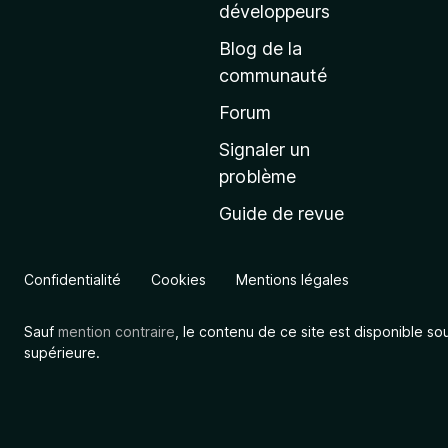
a
développeurs
c
Blog de la
c
communauté
u
e
Forum
i
Signaler un
l
problème
d
Guide de revue
e
M
o
Confidentialité
Cookies
Mentions légales
z
i
Sauf
mention contraire
, le contenu de ce site est disponible so
l
supérieure.
l
a