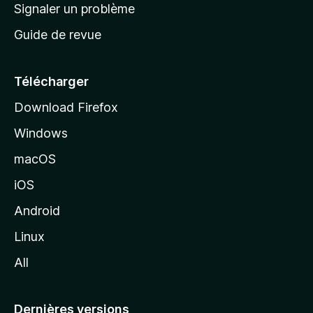
a
Signaler un problème
t
c
a
Guide de revue
c
n
t
u
e
Télécharger
i
Download Firefox
l
Windows
d
e
macOS
M
iOS
o
z
Android
i
Linux
l
All
l
a
Dernières versions