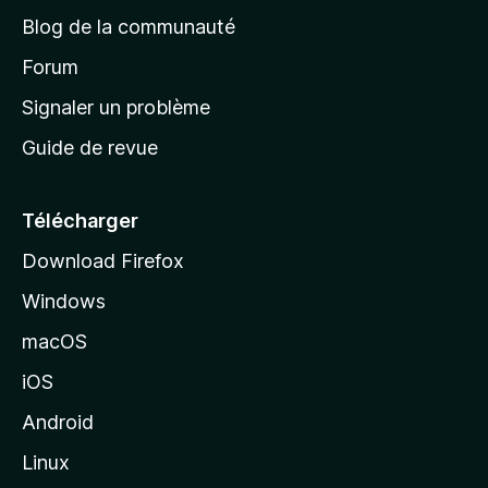
e
a
’
Blog de la communauté
n
d
i
t
’
Forum
n
s
a
Signaler un problème
t
c
a
Guide de revue
c
n
t
u
e
Télécharger
i
Download Firefox
l
Windows
d
e
macOS
M
iOS
o
z
Android
i
Linux
l