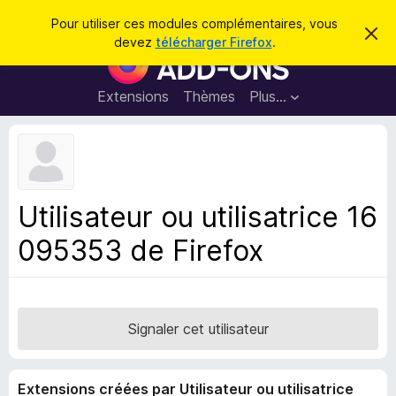
R
Connexion
Pour utiliser ces modules complémentaires, vous
C
e
devez
télécharger Firefox
.
a
M
c
c
o
h
h
e
d
Extensions
Thèmes
Plus…
e
r
u
c
r
e
l
c
m
e
e
h
s
s
e
s
p
a
Utilisateur ou utilisatrice 16
r
g
o
e
095353 de Firefox
u
r
l
e
n
Signaler cet utilisateur
a
v
Extensions créées par Utilisateur ou utilisatrice
i