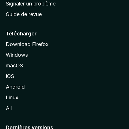
a
Signaler un problème
t
c
a
Guide de revue
c
n
t
u
e
Télécharger
i
Download Firefox
l
Windows
d
e
macOS
M
iOS
o
z
Android
i
Linux
l
All
l
a
Dernières versions