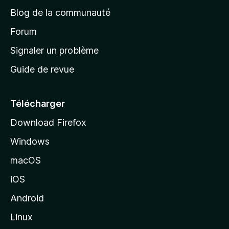
e
a
’
Blog de la communauté
n
d
i
t
’
Forum
n
s
a
Signaler un problème
t
c
a
Guide de revue
c
n
t
u
e
Télécharger
i
Download Firefox
l
Windows
d
e
macOS
M
iOS
o
z
Android
i
Linux
l