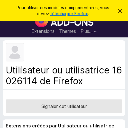
R
Connexion
Pour utiliser ces modules complémentaires, vous
C
e
devez
télécharger Firefox
.
a
M
c
c
o
h
h
e
d
Extensions
Thèmes
Plus…
e
r
u
c
r
e
l
c
m
e
e
h
s
s
e
s
p
a
Utilisateur ou utilisatrice 16
r
g
o
e
026114 de Firefox
u
r
l
e
n
Signaler cet utilisateur
a
v
Extensions créées par Utilisateur ou utilisatrice
i