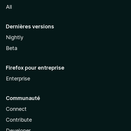
l
All
l
a
Dernières versions
Nightly
Beta
Firefox pour entreprise
Enterprise
Communauté
Connect
Contribute
Developer