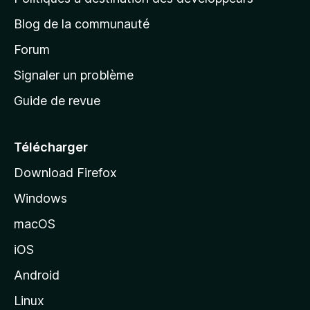
l
e
a
’
Blog de la communauté
n
d
i
t
’
Forum
n
s
a
Signaler un problème
t
c
a
Guide de revue
c
n
t
u
e
Télécharger
i
Download Firefox
l
Windows
d
e
macOS
M
iOS
o
z
Android
i
Linux