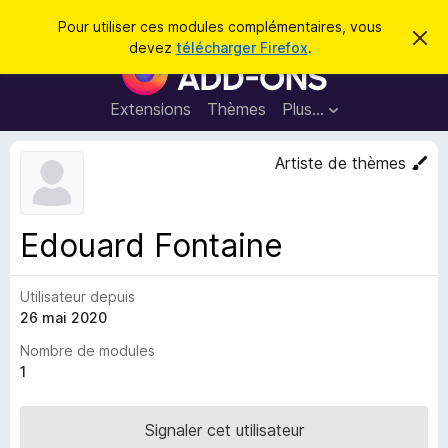
R
Connexion
Pour utiliser ces modules complémentaires, vous
C
e
devez
télécharger Firefox
.
a
M
c
c
o
h
h
e
d
Extensions
Thèmes
Plus…
e
r
u
c
r
e
l
Artiste de thèmes
c
m
e
e
h
s
s
e
s
p
a
Edouard Fontaine
r
g
o
e
u
Utilisateur depuis
r
26 mai 2020
l
e
Nombre de modules
n
1
a
v
Signaler cet utilisateur
i