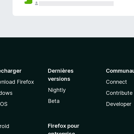
a
n
t
écharger
Dernières
Communau
versions
nload Firefox
Connect
Nightly
dows
Contribute
Beta
cOS
Developer
Firefox pour
roid
entreprise