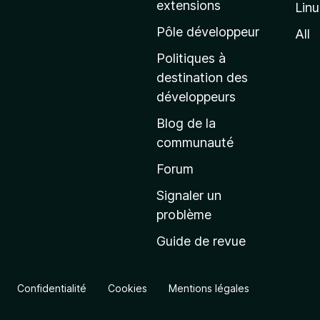
extensions
Lin
g
e
Pôle développeur
All
d
Politiques à
’
destination des
a
développeurs
c
Blog de la
c
communauté
u
e
Forum
i
Signaler un
l
problème
d
Guide de revue
e
M
o
Confidentialité
Cookies
Mentions légales
z