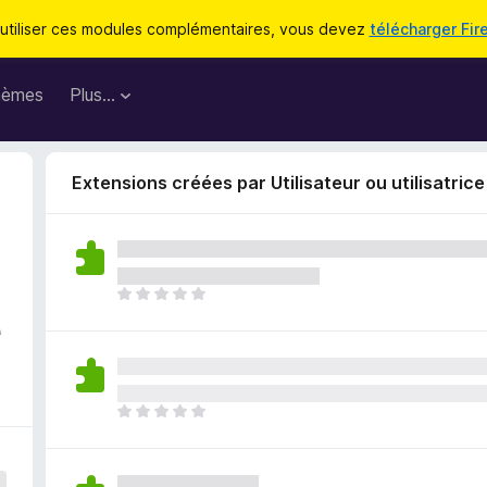
utiliser ces modules complémentaires, vous devez
télécharger Fir
hèmes
Plus…
Extensions créées par Utilisateur ou utilisatri
I
e
l
n
’
y
a
I
a
l
u
n
c
’