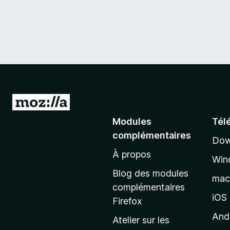
A
l
Modules
Tél
l
complémentaires
Dow
e
À propos
r
Win
à
Blog des modules
ma
l
complémentaires
a
iOS
Firefox
p
And
Atelier sur les
a