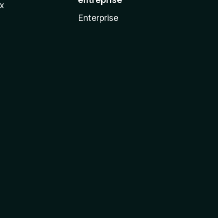
ux
Enterprise