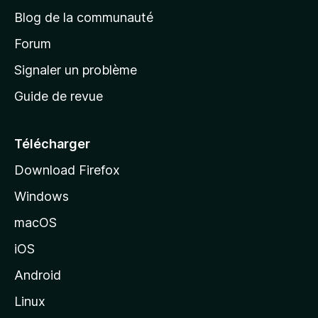
e
a
’
Blog de la communauté
n
d
i
t
’
Forum
n
s
a
Signaler un problème
t
c
a
Guide de revue
c
n
t
u
e
Télécharger
i
Download Firefox
l
Windows
d
e
macOS
M
iOS
o
z
Android
i
Linux
l