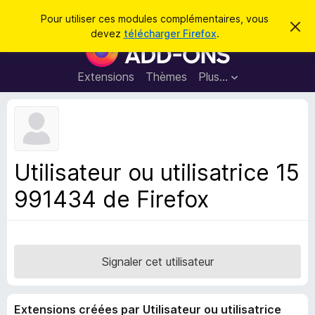
R
Connexion
Pour utiliser ces modules complémentaires, vous
C
e
devez
télécharger Firefox
.
a
M
c
c
o
h
h
e
d
Extensions
Thèmes
Plus…
e
r
u
c
r
e
l
c
m
e
e
h
s
s
e
s
p
a
Utilisateur ou utilisatrice 15
r
g
o
e
991434 de Firefox
u
r
l
e
n
Signaler cet utilisateur
a
v
Extensions créées par Utilisateur ou utilisatrice
i