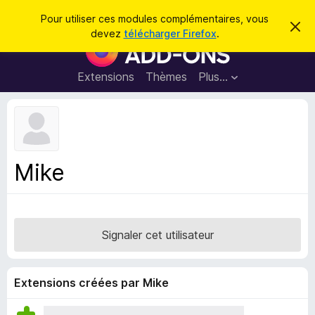
R
Connexion
Pour utiliser ces modules complémentaires, vous
C
e
devez
télécharger Firefox
.
a
M
c
c
o
h
h
e
d
Extensions
Thèmes
Plus…
e
r
u
c
r
e
l
c
m
e
e
h
s
s
e
s
p
a
Mike
r
g
o
e
u
r
l
Signaler cet utilisateur
e
n
a
Extensions créées par Mike
v
i