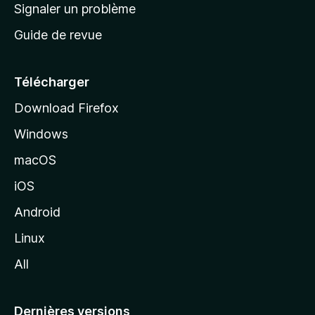
a
Signaler un problème
t
c
a
Guide de revue
c
n
t
u
e
Télécharger
i
Download Firefox
l
Windows
d
e
macOS
M
iOS
o
z
Android
i
Linux
l
All
l
a
Dernières versions