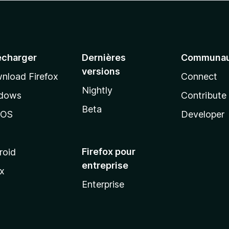
écharger
Dernières
Communau
versions
nload Firefox
Connect
Nightly
dows
Contribute
Beta
cOS
Developer
Firefox pour
roid
entreprise
ux
Enterprise