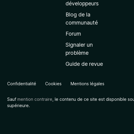
a
développeurs
c
Blog de la
c
communauté
u
e
Forum
i
Signaler un
l
problème
d
Guide de revue
e
M
o
Confidentialité
Cookies
Mentions légales
z
i
Sauf
mention contraire
, le contenu de ce site est disponible so
l
supérieure.
l
a