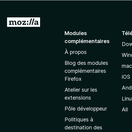
g
a
t
A
e
l
Modules
Tél
u
l
r
complémentaires
Dow
e
F
À propos
r
i
Win
à
r
Blog des modules
ma
e
l
complémentaires
f
a
iOS
Firefox
o
p
And
Atelier sur les
x
a
extensions
Lin
g
e
Pôle développeur
All
d
Politiques à
’
destination des