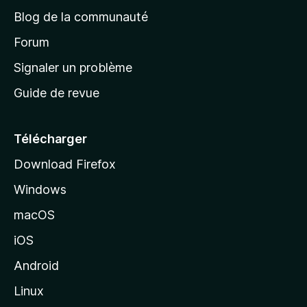
e
a
’
Blog de la communauté
n
d
i
t
’
Forum
n
s
a
Signaler un problème
t
c
a
Guide de revue
c
n
t
u
e
Télécharger
i
Download Firefox
l
Windows
d
e
macOS
M
iOS
o
z
Android
i
Linux
l