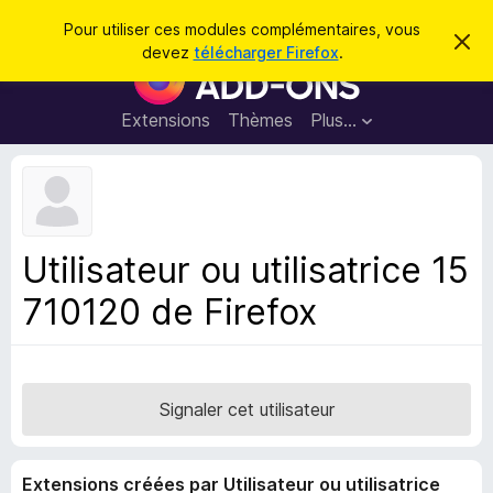
R
Connexion
Pour utiliser ces modules complémentaires, vous
C
e
devez
télécharger Firefox
.
a
M
c
c
o
h
h
e
d
Extensions
Thèmes
Plus…
e
r
u
c
r
e
l
c
m
e
e
h
s
s
e
s
p
a
Utilisateur ou utilisatrice 15
r
g
o
e
710120 de Firefox
u
r
l
e
n
Signaler cet utilisateur
a
v
Extensions créées par Utilisateur ou utilisatrice
i