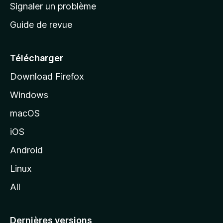
a
Signaler un problème
t
c
a
Guide de revue
c
n
t
u
e
Télécharger
i
Download Firefox
l
Windows
d
e
macOS
M
iOS
o
z
Android
i
Linux
l
All
l
a
Dernières versions