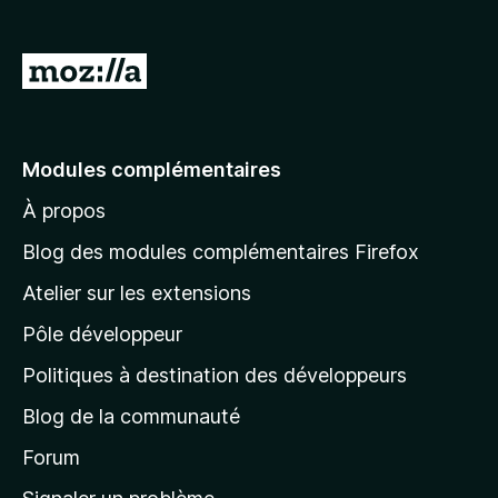
g
a
A
t
l
e
l
u
r
e
Modules complémentaires
F
r
i
À propos
à
r
l
Blog des modules complémentaires Firefox
e
a
f
Atelier sur les extensions
p
o
Pôle développeur
a
x
g
Politiques à destination des développeurs
e
Blog de la communauté
d
’
Forum
a