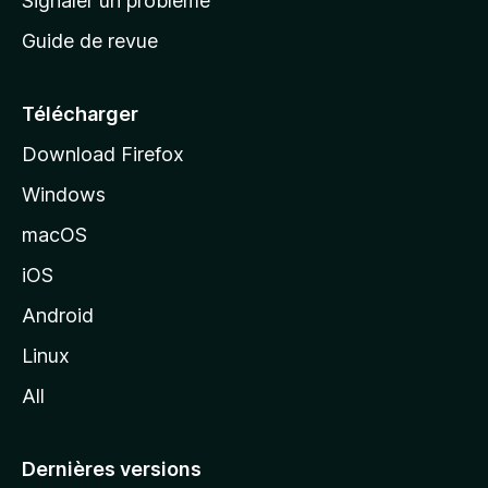
Signaler un problème
c
Guide de revue
c
u
e
Télécharger
i
Download Firefox
l
Windows
d
e
macOS
M
iOS
o
z
Android
i
Linux
l
All
l
a
Dernières versions