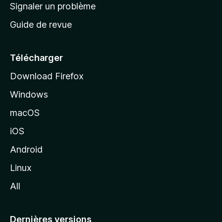
a
Signaler un problème
t
c
a
Guide de revue
c
n
t
u
e
Télécharger
i
Download Firefox
l
Windows
d
e
macOS
M
iOS
o
z
Android
i
Linux
l
All
l
a
Dernières versions