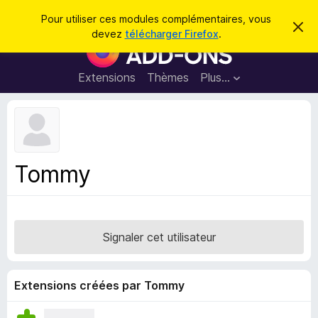
R
Connexion
Pour utiliser ces modules complémentaires, vous
C
e
devez
télécharger Firefox
.
a
M
c
c
o
h
h
e
d
Extensions
Thèmes
Plus…
e
r
u
c
r
e
l
c
m
e
e
h
s
s
e
s
p
a
Tommy
r
g
o
e
u
r
l
Signaler cet utilisateur
e
n
a
Extensions créées par Tommy
v
i