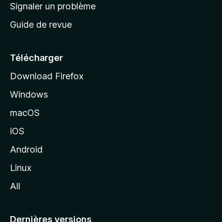
a
Signaler un problème
t
c
a
Guide de revue
c
n
t
u
e
Télécharger
i
Download Firefox
l
Windows
d
e
macOS
M
iOS
o
z
Android
i
Linux
l
All
l
a
Dernières versions