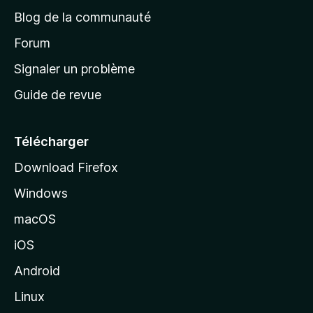
e
a
’
Blog de la communauté
n
d
i
t
’
Forum
n
s
a
Signaler un problème
t
c
a
Guide de revue
c
n
t
u
e
Télécharger
i
Download Firefox
l
Windows
d
e
macOS
M
iOS
o
z
Android
i
Linux
l