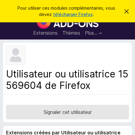
R
Connexion
Pour utiliser ces modules complémentaires, vous
C
e
devez
télécharger Firefox
.
a
M
c
c
o
h
h
e
d
Extensions
Thèmes
Plus…
e
r
u
c
r
e
l
c
m
e
e
h
s
s
e
s
p
a
Utilisateur ou utilisatrice 15
r
g
o
e
569604 de Firefox
u
r
l
e
n
Signaler cet utilisateur
a
v
Extensions créées par Utilisateur ou utilisatrice
i