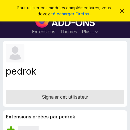
R
Connexion
Pour utiliser ces modules complémentaires, vous
C
e
devez
télécharger Firefox
.
a
M
c
c
o
h
h
e
d
Extensions
Thèmes
Plus…
e
r
u
c
r
e
l
c
m
e
e
h
s
s
e
s
p
a
pedrok
r
g
o
e
u
r
l
Signaler cet utilisateur
e
n
a
Extensions créées par pedrok
v
i