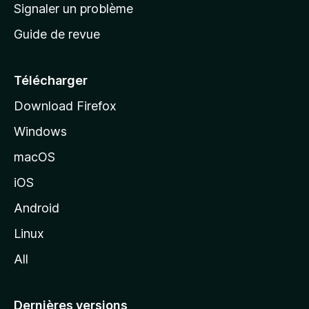
a
Signaler un problème
t
c
a
Guide de revue
c
n
t
u
e
Télécharger
i
Download Firefox
l
Windows
d
e
macOS
M
iOS
o
z
Android
i
Linux
l
All
l
a
Dernières versions