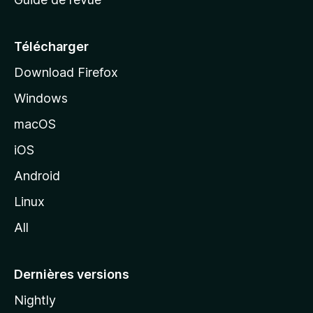
c
u
e
Télécharger
i
Download Firefox
l
Windows
d
e
macOS
M
iOS
o
z
Android
i
Linux
l
All
l
a
Dernières versions
Nightly