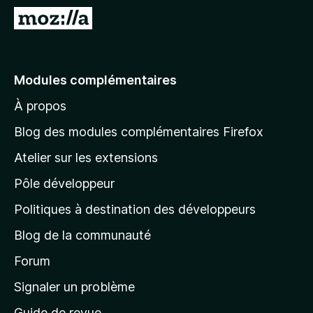
g
A
a
l
t
l
e
e
Modules complémentaires
u
r
r
À propos
à
F
l
i
Blog des modules complémentaires Firefox
r
a
Atelier sur les extensions
e
p
f
Pôle développeur
a
o
g
Politiques à destination des développeurs
x
e
Blog de la communauté
d
’
Forum
a
Signaler un problème
c
Guide de revue