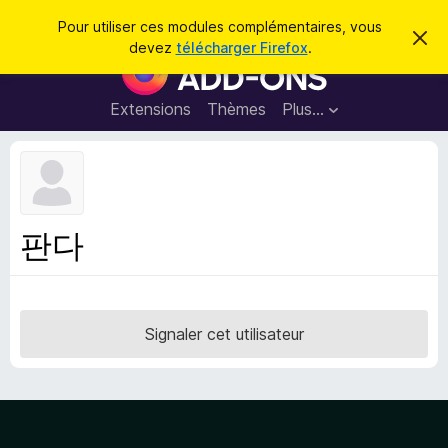
R
Connexion
Pour utiliser ces modules complémentaires, vous
C
e
devez
télécharger Firefox
.
a
M
c
c
o
h
h
e
d
Extensions
Thèmes
Plus…
e
r
u
c
r
e
l
c
m
e
e
h
s
s
e
s
p
a
판다
r
g
o
e
u
r
l
Signaler cet utilisateur
e
n
a
v
i