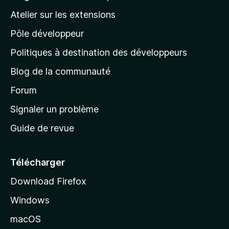
a
e
a
’
n
Atelier sur les extensions
p
i
p
t
o
n
Pôle développeur
a
u
s
r
g
t
Politiques à destination des développeurs
l
e
a
’
Blog de la communauté
n
d
i
t
’
Forum
n
s
a
Signaler un problème
t
c
a
Guide de revue
c
n
t
u
e
Télécharger
i
Download Firefox
l
Windows
d
e
macOS
M