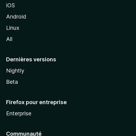
iOS
o
z
Android
i
Linux
l
All
l
a
Dernières versions
Nightly
Beta
Firefox pour entreprise
Enterprise
Communauté