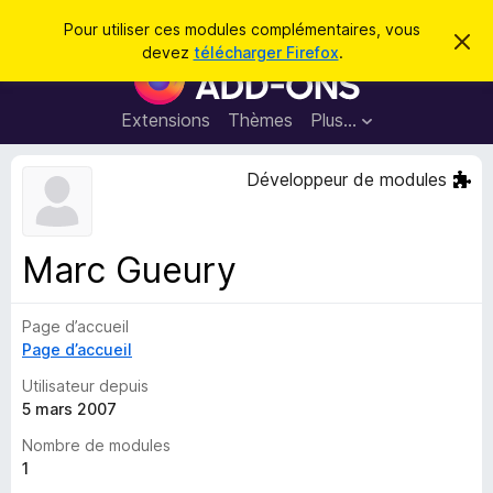
R
Connexion
Pour utiliser ces modules complémentaires, vous
C
e
devez
télécharger Firefox
.
a
M
c
c
o
h
h
e
d
Extensions
Thèmes
Plus…
e
r
u
c
r
e
l
Développeur de modules
c
m
e
e
h
s
s
e
s
p
a
Marc Gueury
r
g
o
e
u
Page d’accueil
r
Page d’accueil
l
e
Utilisateur depuis
n
5 mars 2007
a
Nombre de modules
v
1
i