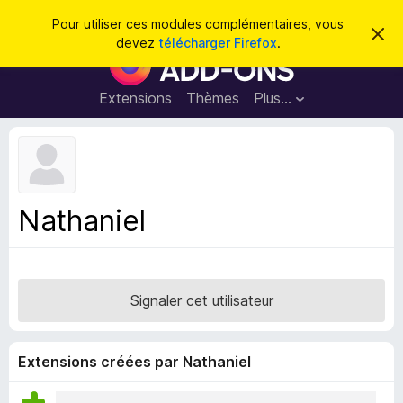
R
Connexion
Pour utiliser ces modules complémentaires, vous
C
e
devez
télécharger Firefox
.
a
M
c
c
o
h
h
e
d
Extensions
Thèmes
Plus…
e
r
u
c
r
e
l
c
m
e
e
h
s
s
e
s
p
a
Nathaniel
r
g
o
e
u
r
l
Signaler cet utilisateur
e
n
a
Extensions créées par Nathaniel
v
i