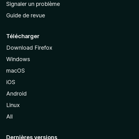
a
Signaler un problème
t
c
a
Guide de revue
c
n
t
u
e
Télécharger
i
Download Firefox
l
Windows
d
e
macOS
M
iOS
o
z
Android
i
Linux
l
All
l
a
Dernières versions