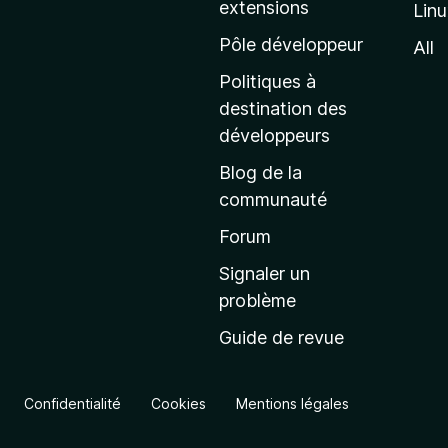
extensions
Lin
g
e
Pôle développeur
All
d
Politiques à
’
destination des
a
développeurs
c
Blog de la
c
communauté
u
e
Forum
i
Signaler un
l
problème
d
Guide de revue
e
M
o
Confidentialité
Cookies
Mentions légales
z