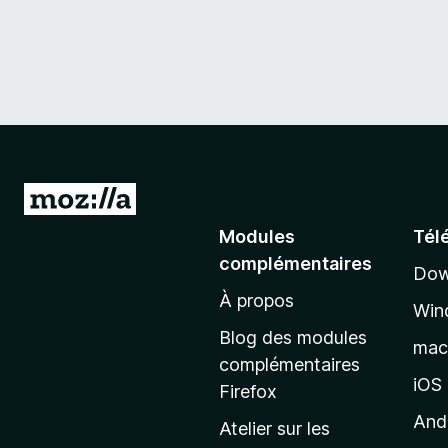
A
l
Modules
Tél
l
complémentaires
Dow
e
À propos
r
Win
à
Blog des modules
ma
l
complémentaires
a
iOS
Firefox
p
And
Atelier sur les
a