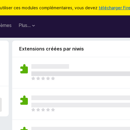
utiliser ces modules complémentaires, vous devez
télécharger Fir
hèmes
Plus…
Extensions créées par niwis
I
l
n
’
y
a
I
a
l
u
n
c
’