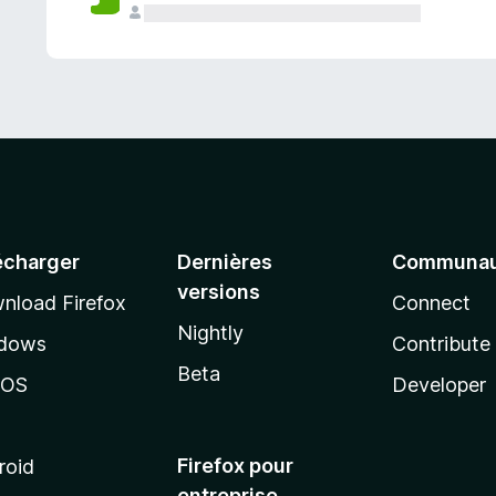
a
n
t
écharger
Dernières
Communau
versions
nload Firefox
Connect
Nightly
dows
Contribute
Beta
cOS
Developer
Firefox pour
roid
entreprise