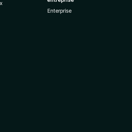
ux
Enterprise