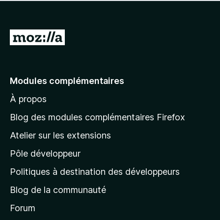
l
’
a
u
e
’
y
n
n
p
i
a
t
e
o
n
a
A
n
u
s
u
o
l
r
t
c
t
l
l
a
u
e
’
n
n
e
p
Modules complémentaires
i
t
e
r
o
n
n
À propos
u
à
s
o
r
t
l
t
Blog des modules complémentaires Firefox
l
a
e
a
’
n
Atelier sur les extensions
p
i
p
t
o
n
Pôle développeur
a
u
s
r
g
t
Politiques à destination des développeurs
l
e
a
’
Blog de la communauté
n
d
i
t
’
Forum
n
s