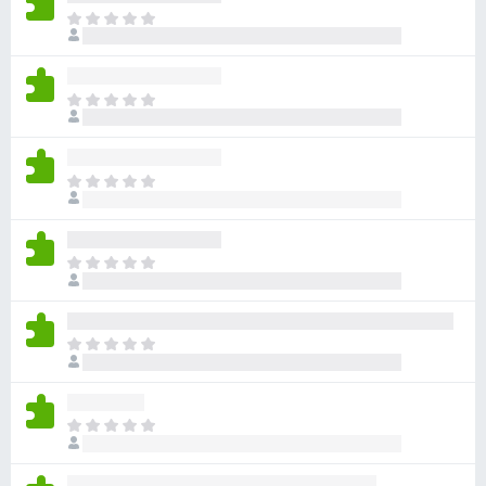
g
I
l
a
n
t
’
e
I
y
u
l
a
n
r
a
’
F
u
I
y
i
c
l
a
u
r
n
a
n
’
e
u
I
e
y
f
c
l
n
a
o
u
n
o
a
n
x
’
t
u
I
e
y
e
c
l
n
a
p
u
n
o
a
o
n
’
t
u
I
u
e
y
e
c
l
r
n
a
p
u
n
l
o
a