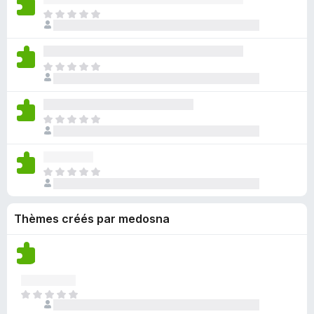
o
n
’
’
t
u
I
u
e
y
i
e
c
l
r
n
a
n
p
u
n
l
o
a
s
o
n
’
’
t
u
t
I
u
e
y
i
e
c
a
l
r
n
a
n
p
u
n
n
l
o
a
s
o
n
t
’
’
t
u
t
I
u
e
y
i
e
c
a
l
r
n
a
n
p
u
n
n
l
o
a
s
o
n
t
’
’
t
u
t
I
u
e
y
i
e
c
a
l
r
n
a
n
p
u
n
n
l
o
a
s
o
n
t
Thèmes créés par medosna
’
’
t
u
t
u
e
y
i
e
c
a
r
n
a
n
p
u
n
l
o
a
s
o
n
t
’
t
u
t
u
e
i
e
c
a
r
I
n
n
p
u
n
l
l
o