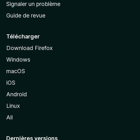
a
Signaler un problème
t
c
a
Guide de revue
c
n
t
u
e
Télécharger
i
Download Firefox
l
Windows
d
e
macOS
M
iOS
o
z
Android
i
Linux
l
All
l
a
Dernières versions