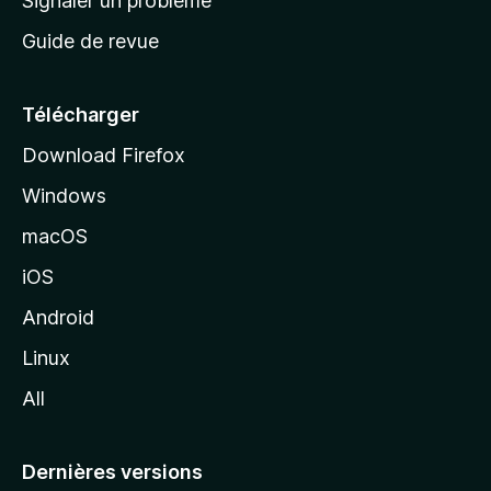
Signaler un problème
c
Guide de revue
c
u
e
Télécharger
i
Download Firefox
l
Windows
d
e
macOS
M
iOS
o
z
Android
i
Linux
l
All
l
a
Dernières versions