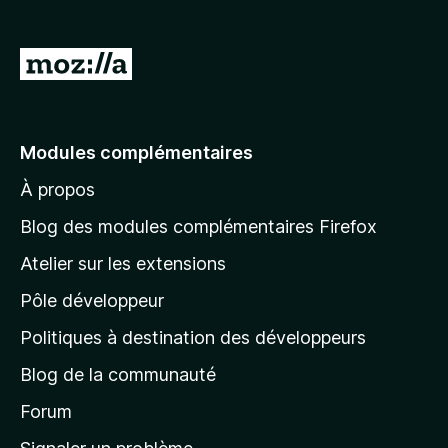
g
a
A
t
l
e
l
u
r
e
Modules complémentaires
F
r
i
À propos
à
r
l
Blog des modules complémentaires Firefox
e
a
f
Atelier sur les extensions
p
o
Pôle développeur
a
x
g
Politiques à destination des développeurs
e
Blog de la communauté
d
’
Forum
a