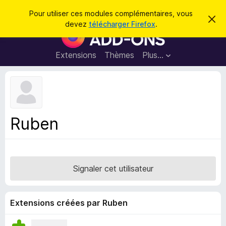
R
Connexion
Pour utiliser ces modules complémentaires, vous
C
e
devez
télécharger Firefox
.
a
M
c
c
o
h
h
e
d
Extensions
Thèmes
Plus…
e
r
u
c
r
e
l
c
m
e
e
h
s
s
e
s
p
a
Ruben
r
g
o
e
u
r
l
Signaler cet utilisateur
e
n
a
Extensions créées par Ruben
v
i