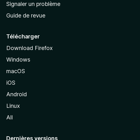
a
Signaler un problème
t
c
a
Guide de revue
c
n
t
u
e
Télécharger
i
Download Firefox
l
Windows
d
e
macOS
M
iOS
o
z
Android
i
Linux
l
All
l
a
Dernières versions