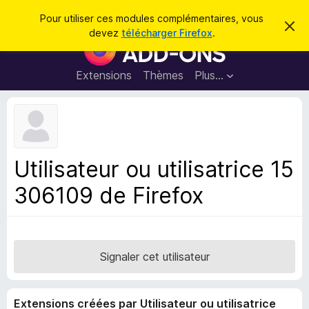
R
Connexion
Pour utiliser ces modules complémentaires, vous
C
e
devez
télécharger Firefox
.
a
M
c
c
o
h
h
e
d
Extensions
Thèmes
Plus…
e
r
u
c
r
e
l
c
m
e
e
h
s
s
e
s
p
a
Utilisateur ou utilisatrice 15
r
g
o
e
306109 de Firefox
u
r
l
e
n
Signaler cet utilisateur
a
v
Extensions créées par Utilisateur ou utilisatrice
i