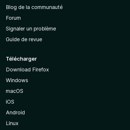
e
a
’
Blog de la communauté
n
d
i
t
’
Forum
n
s
a
Signaler un problème
t
c
a
Guide de revue
c
n
t
u
e
Télécharger
i
Download Firefox
l
Windows
d
e
macOS
M
iOS
o
z
Android
i
Linux
l