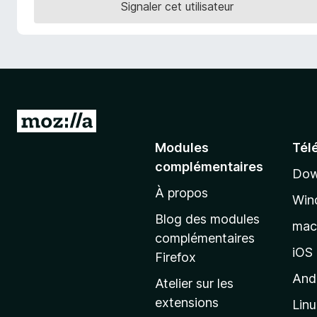
Signaler cet utilisateur
g
a
t
e
u
r
F
A
i
l
Modules
Tél
r
l
e
complémentaires
Dow
e
f
À propos
r
o
Win
à
x
Blog des modules
ma
l
complémentaires
a
iOS
Firefox
p
And
Atelier sur les
a
extensions
Lin
g