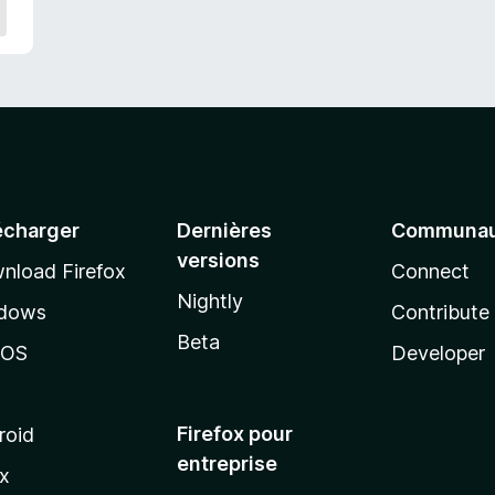
écharger
Dernières
Communau
versions
nload Firefox
Connect
Nightly
dows
Contribute
Beta
cOS
Developer
Firefox pour
roid
entreprise
ux