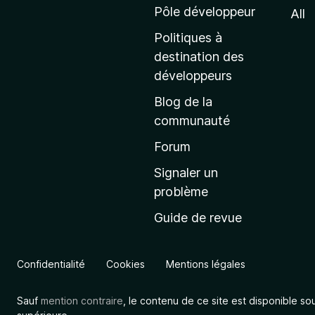
e
Pôle développeur
All
d
Politiques à
’
destination des
a
développeurs
c
Blog de la
c
communauté
u
e
Forum
i
Signaler un
l
problème
d
Guide de revue
e
M
o
Confidentialité
Cookies
Mentions légales
z
i
Sauf
mention contraire
, le contenu de ce site est disponible so