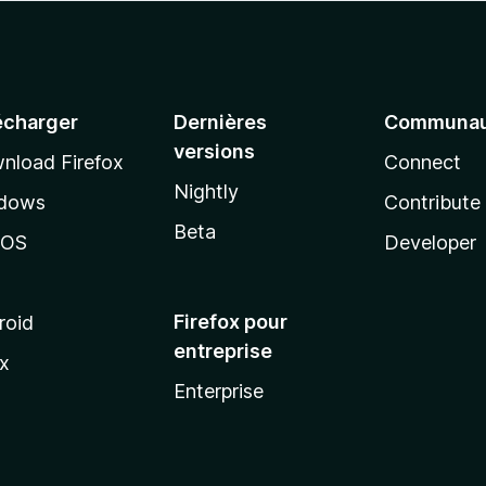
écharger
Dernières
Communau
versions
nload Firefox
Connect
Nightly
dows
Contribute
Beta
cOS
Developer
Firefox pour
roid
entreprise
ux
Enterprise