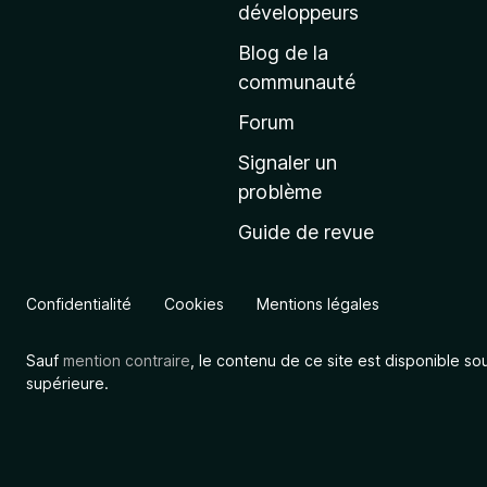
a
développeurs
c
Blog de la
c
communauté
u
e
Forum
i
Signaler un
l
problème
d
Guide de revue
e
M
o
Confidentialité
Cookies
Mentions légales
z
i
Sauf
mention contraire
, le contenu de ce site est disponible so
l
supérieure.
l
a