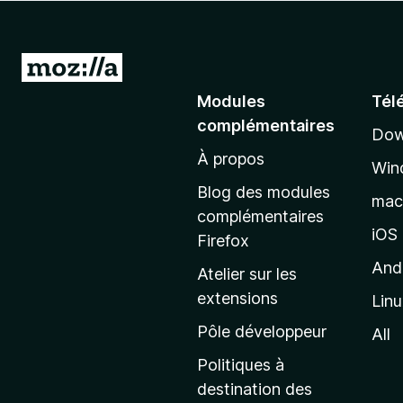
g
a
t
A
e
l
Modules
Tél
u
l
r
complémentaires
Dow
e
F
À propos
r
i
Win
à
r
Blog des modules
ma
e
l
complémentaires
f
a
iOS
Firefox
o
p
And
Atelier sur les
x
a
extensions
Lin
g
e
Pôle développeur
All
d
Politiques à
’
destination des