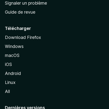
a
Signaler un problème
t
c
a
Guide de revue
c
n
t
u
e
Télécharger
i
Download Firefox
l
Windows
d
e
macOS
M
iOS
o
z
Android
i
Linux
l
All
l
a
Dernières versions