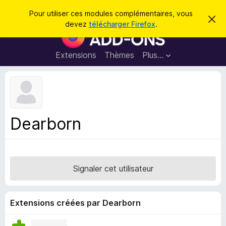
R
Connexion
Pour utiliser ces modules complémentaires, vous
C
e
devez
télécharger Firefox
.
a
M
c
c
o
h
h
e
d
Extensions
Thèmes
Plus…
e
r
u
c
r
e
l
c
m
e
e
h
s
s
e
s
p
a
Dearborn
r
g
o
e
u
r
l
Signaler cet utilisateur
e
n
a
Extensions créées par Dearborn
v
i