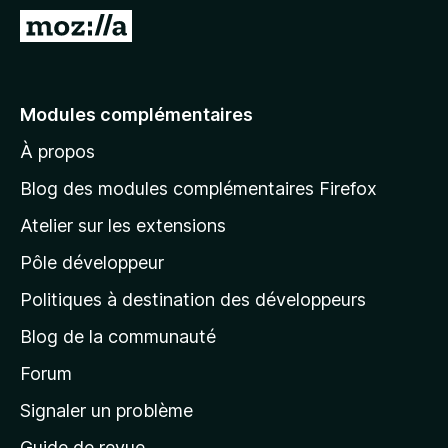
g
A
a
l
t
l
e
e
Modules complémentaires
u
r
r
À propos
à
F
l
i
Blog des modules complémentaires Firefox
r
a
Atelier sur les extensions
e
p
f
Pôle développeur
a
o
g
Politiques à destination des développeurs
x
e
Blog de la communauté
d
’
Forum
a
Signaler un problème
c
Guide de revue