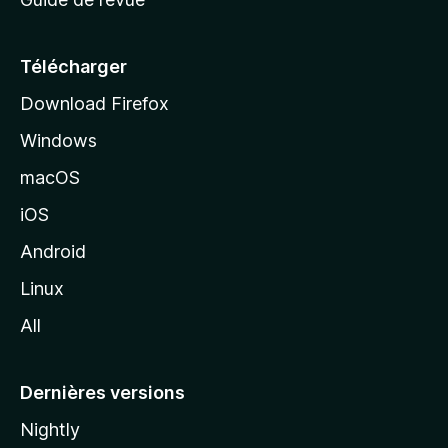
c
u
e
Télécharger
i
Download Firefox
l
Windows
d
e
macOS
M
iOS
o
z
Android
i
Linux
l
All
l
a
Dernières versions
Nightly