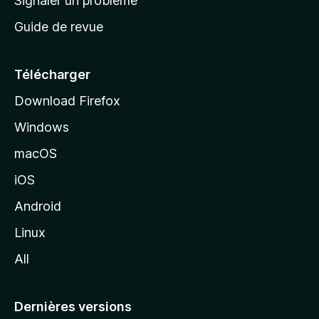
Signaler un problème
c
Guide de revue
c
u
e
Télécharger
i
Download Firefox
l
Windows
d
e
macOS
M
iOS
o
z
Android
i
Linux
l
All
l
a
Dernières versions