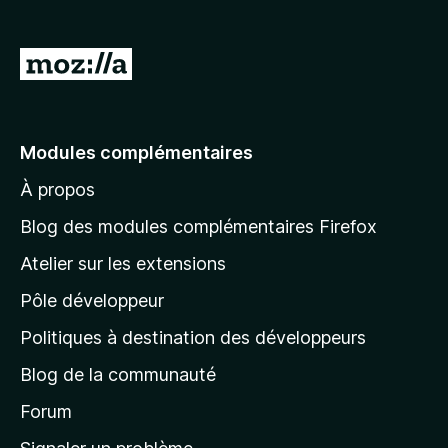
g
a
A
t
l
e
l
u
r
e
Modules complémentaires
F
r
i
À propos
à
r
l
Blog des modules complémentaires Firefox
e
a
f
Atelier sur les extensions
p
o
Pôle développeur
a
x
g
Politiques à destination des développeurs
e
Blog de la communauté
d
’
Forum
a