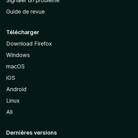
Signaler un problème
c
Guide de revue
c
u
e
Télécharger
i
Download Firefox
l
Windows
d
e
macOS
M
iOS
o
z
Android
i
Linux
l
All
l
a
Dernières versions