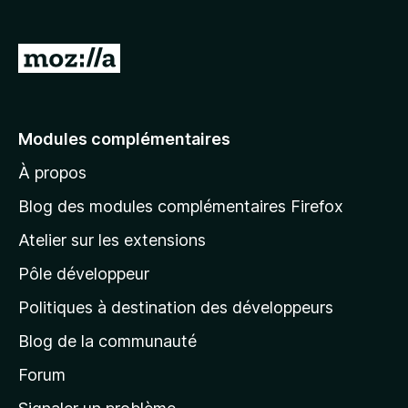
g
a
A
t
l
e
l
u
r
e
Modules complémentaires
F
r
i
À propos
à
r
l
Blog des modules complémentaires Firefox
e
a
f
Atelier sur les extensions
p
o
Pôle développeur
a
x
g
Politiques à destination des développeurs
e
Blog de la communauté
d
’
Forum
a