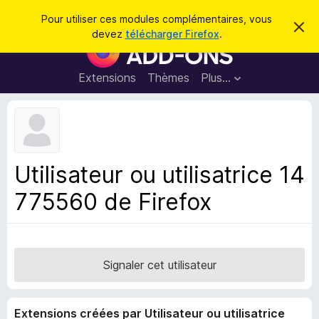
R
Connexion
Pour utiliser ces modules complémentaires, vous
C
e
devez
télécharger Firefox
.
a
M
c
c
o
h
h
e
d
Extensions
Thèmes
Plus…
e
r
u
c
r
e
l
c
m
e
e
h
s
s
e
s
p
a
Utilisateur ou utilisatrice 14
r
g
o
e
775560 de Firefox
u
r
l
e
n
Signaler cet utilisateur
a
v
Extensions créées par Utilisateur ou utilisatrice
i