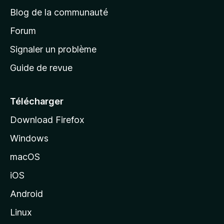
e
a
’
Blog de la communauté
n
d
i
t
’
Forum
n
s
a
Signaler un problème
t
c
a
Guide de revue
c
n
t
u
e
Télécharger
i
Download Firefox
l
Windows
d
e
macOS
M
iOS
o
z
Android
i
Linux
l