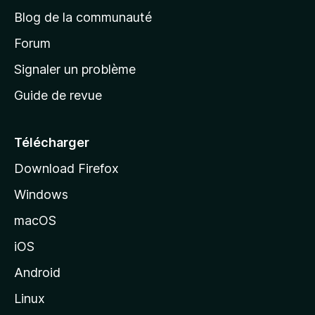
e
a
’
Blog de la communauté
n
d
i
t
’
Forum
n
s
a
Signaler un problème
t
c
a
Guide de revue
c
n
t
u
e
Télécharger
i
Download Firefox
l
Windows
d
e
macOS
M
iOS
o
z
Android
i
Linux
l