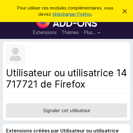
R
Connexion
Pour utiliser ces modules complémentaires, vous
C
e
devez
télécharger Firefox
.
a
M
c
c
o
h
h
e
d
Extensions
Thèmes
Plus…
e
r
u
c
r
e
l
c
m
e
e
h
s
s
e
s
p
a
Utilisateur ou utilisatrice 14
r
g
o
e
717721 de Firefox
u
r
l
e
n
Signaler cet utilisateur
a
v
Extensions créées par Utilisateur ou utilisatrice
i